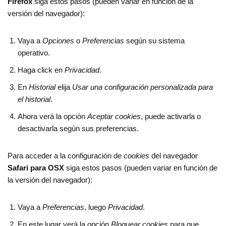
Firefox
siga estos pasos (pueden variar en función de la
versión del navegador):
Vaya a
Opciones
o
Preferencias
según su sistema
operativo.
Haga click en
Privacidad
.
En
Historial
elija
Usar una configuración personalizada para
el historial
.
Ahora verá la opción
Aceptar cookies
, puede activarla o
desactivarla según sus preferencias.
Para acceder a la configuración de
cookies
del navegador
Safari para OSX
siga estos pasos (pueden variar en función de
la versión del navegador):
Vaya a
Preferencias
, luego
Privacidad
.
En este lugar verá la opción
Bloquear cookies
para que